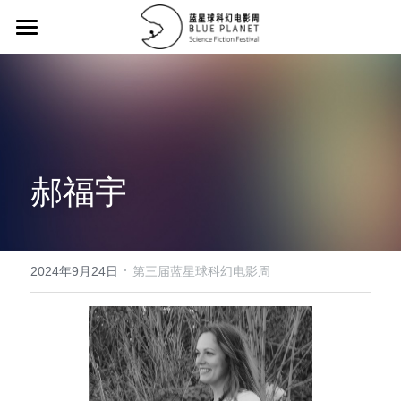
首页 / Home
征集大赛/Collecting Contest
征片方案 / Proposal
郝福宇
主竞赛单元荣誉名单/Main Competition Hono
12强 / Top 12
·
32强 / Top 32
2024年9月24日
第三届蓝星球科幻电影周
评委名单 / Juries
历届作品 / Portfolio
提交作品 / Submission