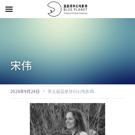
首页 / Home
征集大赛/Collecting Contest
征片方案 / Proposal
宋伟
主竞赛单元荣誉名单/Main Competition Hono
12强 / Top 12
·
32强 / Top 32
2024年9月24日
第五届蓝星球科幻电影周
评委名单 / Juries
历届作品 / Portfolio
提交作品 / Submission