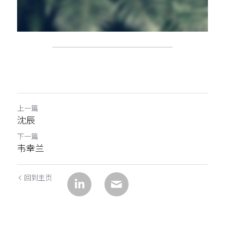
上一篇
沈辰
下一篇
韦幸兰
回到主页