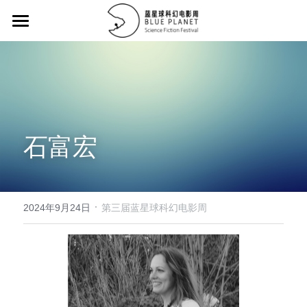
首页 / Home
征集大赛/Collecting Contest
征片方案 / Proposal
石富宏
主竞赛单元荣誉名单/Main Competition Hono
12强 / Top 12
·
32强 / Top 32
2024年9月24日
第三届蓝星球科幻电影周
评委名单 / Juries
历届作品 / Portfolio
提交作品 / Submission